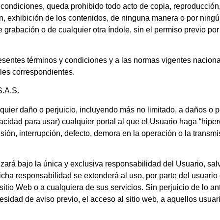
condiciones, queda prohibido todo acto de copia, reproducción,
ión, exhibición de los contenidos, de ninguna manera o por nin
 grabación o de cualquier otra índole, sin el permiso previo por
resentes términos y condiciones y a las normas vigentes nacion
ales correspondientes.
.A.S.
ier daño o perjuicio, incluyendo más no limitado, a daños o p
acidad para usar) cualquier portal al que el Usuario haga “hiperc
misión, interrupción, defecto, demora en la operación o la transm
izará bajo la única y exclusiva responsabilidad del Usuario, sa
ha responsabilidad se extenderá al uso, por parte del usuario o
itio Web o a cualquiera de sus servicios. Sin perjuicio de lo ant
sidad de aviso previo, el acceso al sitio web, a aquellos usua