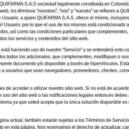
QUIFARMA S.A.S
sociedad legalmente constituida en Colombia
o web, los términos “nosotros”, “nos” y “nuestro” se refieren a
QUI
e Usuario, a quien
QUIFARMA S.A.S
. ofrece el mismo, incluyen
 el Usuario; por lo que el uso de los mismos está condicionado a
ecidos, así como las condiciones particulares que complementen,
os los servicios y contenidos del sitio web.
cios, está haciendo uso de nuestro “Servicio” y se entenderá est
idos todos los adicionales, que complementen, modifiquen o sus
presente documento y/o disponible a través de hipervínculos. Es
ción a usuarios que sean navegadores, proveedores, clientes, com
s de acceder o utilizar nuestro sitio web. Si no está de acuerd
 uso del sitio web o las notificaciones legales entonces debes
isma ya que usted acepta que la única solución disponible es de
ina actual, también estarán sujetas a los Términos de Servicio
to en esta página. Nos reservamos el derecho de actualizar, ca