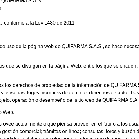
por QUIFARMA S.A.S.
o.
a, conforme a la
Ley 1480 de 2011
s de uso de la página web de
QUIFARMA S.A.S.,
se hace necesar
tos que se divulgan en la página Web, entre los que se encuentr
os los derechos de propiedad de la información de
QUIFARMA S
emas, enseñas, logos, nombres de dominio, derechos de autor, ba
 objeto, operación o desempeño del sitio web de
QUIFARMA S.A.
io Web.
rovee actualmente o que piensa proveer en el futuro a los usua
gestión comercial; trámites en línea; consultas; foros y buzón 
e pedidos, catálogo de colecciones, adquisición de mercancía, e