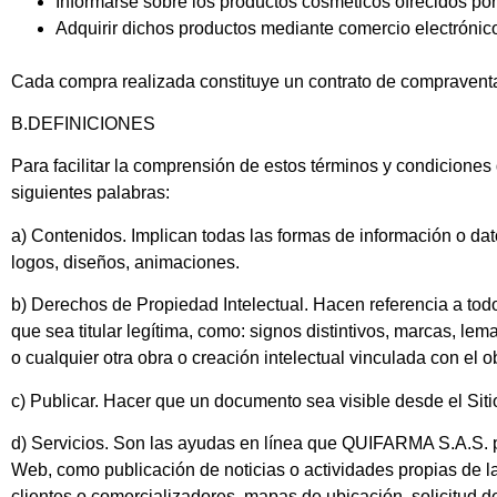
Informarse sobre los productos cosméticos ofrecidos 
Adquirir dichos productos mediante comercio electrónic
Cada compra realizada constituye un contrato de compravent
B.DEFINICIONES
Para facilitar la comprensión de estos términos y condicione
siguientes palabras:
a) Contenidos
. Implican todas las formas de información o da
logos, diseños, animaciones.
b) Derechos de Propiedad Intelectual.
Hacen referencia a tod
que sea titular legítima, como: signos distintivos, marcas, l
o cualquier otra obra o creación intelectual vinculada con el
c) Publicar.
Hacer que un documento sea visible desde el Sit
d) Servicios.
Son las ayudas en línea que
QUIFARMA S.A.S.
p
Web, como publicación de noticias o actividades propias de la 
clientes o comercializadores, mapas de ubicación, solicitud d