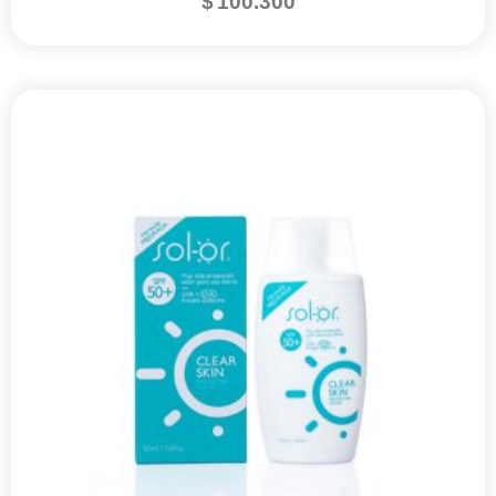
$
100.300