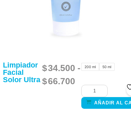
Limpiador
$
34.500
-
200 ml
50 ml
Facial
Solor Ultra
$
66.700
AÑADIR AL C